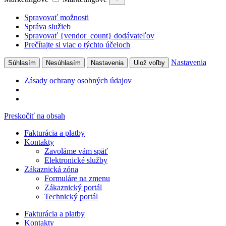
Spravovať možnosti
Správa služieb
Spravovať {vendor_count} dodávateľov
Prečítajte si viac o týchto účeloch
Nastavenia
Súhlasím
Nesúhlasím
Nastavenia
Ulož voľby
Zásady ochrany osobných údajov
Preskočiť na obsah
Fakturácia a platby
Kontakty
Zavoláme vám späť
Elektronické služby
Zákaznická zóna
Formuláre na zmenu
Zákaznický portál
Technický portál
Fakturácia a platby
Kontakty