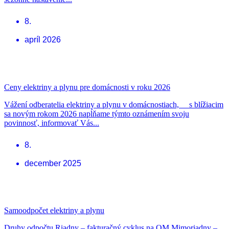
8.
apríl 2026
Ceny elektriny a plynu pre domácnosti v roku 2026
Vážení odberatelia elektriny a plynu v domácnostiach, s blížiacim
sa novým rokom 2026 napĺňame týmto oznámením svoju
povinnosť, informovať Vás...
8.
december 2025
Samoodpočet elektriny a plynu
Druhy odpočtu Riadny – fakturačný cyklus na OM Mimoriadny –