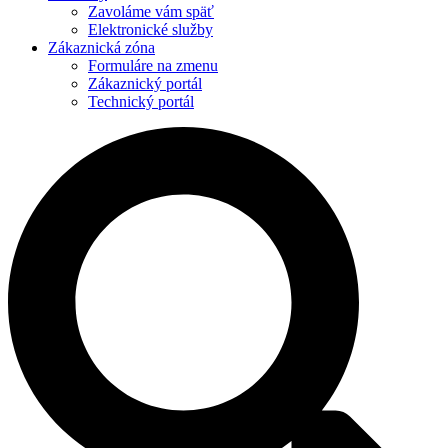
Zavoláme vám späť
Elektronické služby
Zákaznická zóna
Formuláre na zmenu
Zákaznický portál
Technický portál