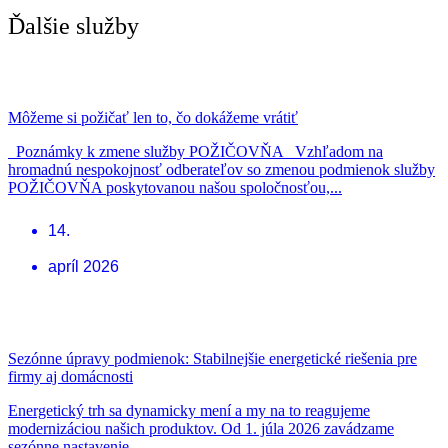
Ďalšie služby
Môžeme si požičať len to, čo dokážeme vrátiť
Poznámky k zmene služby POŽIČOVŇA Vzhľadom na
hromadnú nespokojnosť odberateľov so zmenou podmienok služby
POŽIČOVŇA poskytovanou našou spoločnosťou,...
14.
apríl 2026
Sezónne úpravy podmienok: Stabilnejšie energetické riešenia pre
firmy aj domácnosti
Energetický trh sa dynamicky mení a my na to reagujeme
modernizáciou našich produktov. Od 1. júla 2026 zavádzame
sezónne nastavenie...