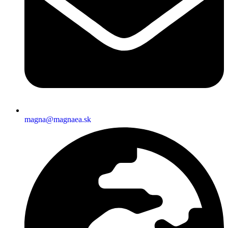
magna@magnaea.sk