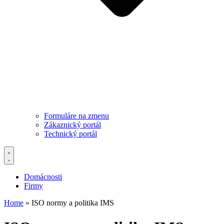
Formuláre na zmenu
Zákaznický portál
Technický portál
Domácnosti
Firmy
Home
»
ISO normy a politika IMS