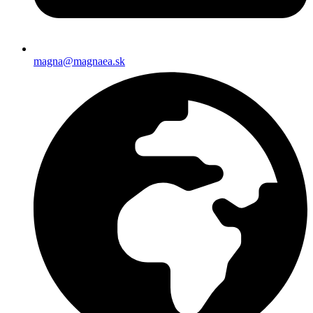
magna@magnaea.sk