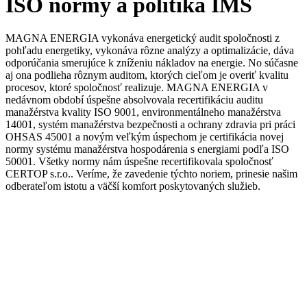
ISO normy a politika IMS
MAGNA ENERGIA vykonáva energetický audit spoločnosti z
pohľadu energetiky, vykonáva rôzne analýzy a optimalizácie, dáva
odporúčania smerujúce k zníženiu nákladov na energie. No súčasne
aj ona podlieha rôznym auditom, ktorých cieľom je overiť kvalitu
procesov, ktoré spoločnosť realizuje. MAGNA ENERGIA v
nedávnom období úspešne absolvovala recertifikáciu auditu
manažérstva kvality ISO 9001, environmentálneho manažérstva
14001, systém manažérstva bezpečnosti a ochrany zdravia pri práci
OHSAS 45001 a novým veľkým úspechom je certifikácia novej
normy systému manažérstva hospodárenia s energiami podľa ISO
50001. Všetky normy nám úspešne recertifikovala spoločnosť
CERTOP s.r.o.. Veríme, že zavedenie týchto noriem, prinesie našim
odberateľom istotu a väčší komfort poskytovaných služieb.