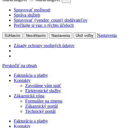
Spravovať možnosti
Správa služieb
Spravovať {vendor_count} dodávateľov
Prečítajte si viac o týchto účeloch
Nastavenia
Súhlasím
Nesúhlasím
Nastavenia
Ulož voľby
Zásady ochrany osobných údajov
Preskočiť na obsah
Fakturácia a platby
Kontakty
Zavoláme vám späť
Elektronické služby
Zákaznická zóna
Formuláre na zmenu
Zákaznický portál
Technický portál
Fakturácia a platby
Kontakty