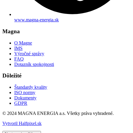
www.magna-energia.sk
Magna
O Magne
IMS
Výročné správy
FAQ
Dotazník spokojnosti
Dôležité
Štandardy kvality
ISO normy
Dokumenty
GDPR
© 2024 MAGNA ENERGIA a.s. Všetky práva vyhradené.
Vytvoril Halfpixel.sk