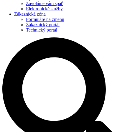
Zavoláme vám späť
Elektronické služby
Zákaznická zóna
Formuláre na zmenu
Zákaznický portál
Technický portál