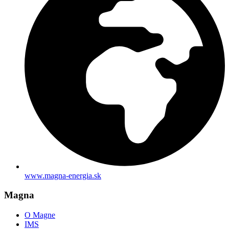
www.magna-energia.sk
Magna
O Magne
IMS