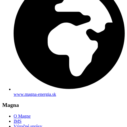
www.magna-energia.sk
Magna
O Magne
IMS
Výročné správy