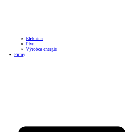
Elektrina
Plyn
Výrobca energie
Firmy