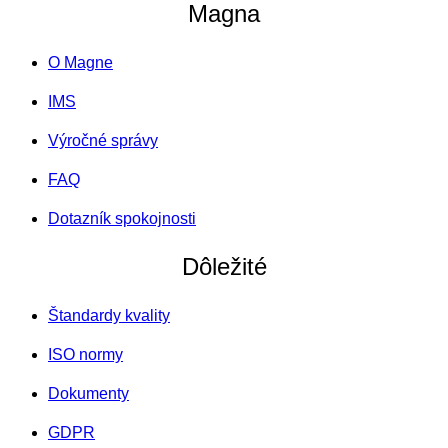
Magna
O Magne
IMS
Výročné správy
FAQ
Dotazník spokojnosti
Dôležité
Štandardy kvality
ISO normy
Dokumenty
GDPR