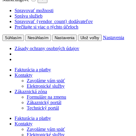
Spravovať možnosti
Správa služieb
Spravovať {vendor_count} dodávateľov
Prečítajte si viac o týchto účeloch
Nastavenia
Súhlasím
Nesúhlasím
Nastavenia
Ulož voľby
Zásady ochrany osobných údajov
Preskočiť
Fakturácia a platby
na
Kontakty
obsah
Zavoláme vám späť
Elektronické služby
Zákaznická zóna
Formuláre na zmenu
Zákaznický portál
Technický portál
Fakturácia a platby
Kontakty
Zavoláme vám späť
Elektronické služby