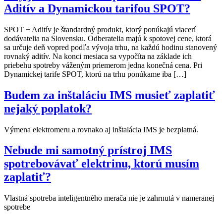
Aditív a Dynamickou tarifou SPOT?
SPOT + Aditív je štandardný produkt, ktorý ponúkajú viacerí
dodávatelia na Slovensku. Odberatelia majú k spotovej cene, ktorá
sa určuje deň vopred podľa vývoja trhu, na každú hodinu stanovený
rovnaký aditív. Na konci mesiaca sa vypočíta na základe ich
priebehu spotreby váženým priemerom jedna konečná cena. Pri
Dynamickej tarife SPOT, ktorú na trhu ponúkame iba […]
Budem za inštaláciu IMS musieť zaplatiť
nejaký poplatok?
Výmena elektromeru a rovnako aj inštalácia IMS je bezplatná.
Nebude mi samotný prístroj IMS
spotrebovávať elektrinu, ktorú musím
zaplatiť?
Vlastná spotreba inteligentného merača nie je zahrnutá v nameranej
spotrebe