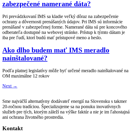
zabezpečené namerané dáta?
Pri prevádzkovaní IMS sa kladie veľký dôraz na zabezpečenie
ochrany a dôvernosti prenášaných údajov. Pri IMS sú informácie
prenášané v zabezpečenej forme. Namerané dáta sú pre koncového
odberateľa dostupné na webovej stránke. Prístup k týmto dátam je
iba pre ľudí, ktorí budú mať prístupové meno a heslo.
Ako dlho budem mať IMS meradlo
nainštalované?
Podľa platnej legislatívy môže byť určené meradlo nainštalované na
OM maximálne 12 rokov
Next
→
Sme najväčší alternatívny dodávateľ energií na Slovensku s takmer
20-ročnou tradíciou. Špecializujeme sa na ponuku inovatívnych
služieb pre tých, ktorým záleží na výške faktúr a nie je im ľahostajná
ani ochrana životného prostredia.
Kontakt