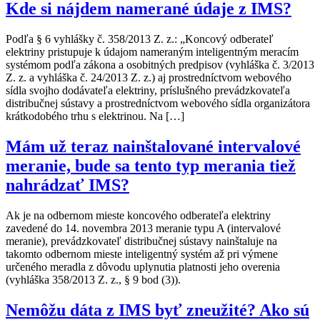
Kde si nájdem namerané údaje z IMS?
Podľa § 6 vyhlášky č. 358/2013 Z. z.: „Koncový odberateľ
elektriny pristupuje k údajom nameraným inteligentným meracím
systémom podľa zákona a osobitných predpisov (vyhláška č. 3/2013
Z. z. a vyhláška č. 24/2013 Z. z.) aj prostredníctvom webového
sídla svojho dodávateľa elektriny, príslušného prevádzkovateľa
distribučnej sústavy a prostredníctvom webového sídla organizátora
krátkodobého trhu s elektrinou. Na […]
Mám už teraz nainštalované intervalové
meranie, bude sa tento typ merania tiež
nahrádzať IMS?
Ak je na odbernom mieste koncového odberateľa elektriny
zavedené do 14. novembra 2013 meranie typu A (intervalové
meranie), prevádzkovateľ distribučnej sústavy nainštaluje na
takomto odbernom mieste inteligentný systém až pri výmene
určeného meradla z dôvodu uplynutia platnosti jeho overenia
(vyhláška 358/2013 Z. z., § 9 bod (3)).
Nemôžu dáta z IMS byť zneužité? Ako sú