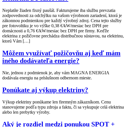
Neplatíte žiaden fixný paušál. Fakturujeme iba službu prevzatia
zodpovednosti za odchýlku na vašom výrobnom zariadení, ktorá je
zákonnou podmienkou pre každý výrobný zdroj. Cena tejto služby
pre fotovoltiku je vo výške 0,38 €/kW/mesiac bez DPH pre
domácnosti a 0,76 €/kW/mesiac bez DPH pre firmy. Keďže
elektrina z požičovne prechádza distribučnou sústavou, na elektrinu,
ktorú Vám […]
Môžem využívať požičovňu aj keď mám
iného dodávateľa energie?
Nie, jednou z podmienok je, aby vám MAGNA ENERGIA
dodávala energiu na príslušnom odbernom mieste.
Ponúkate aj výkup elektriny?
Výkup elektriny ponúkame len firemným zákazníkom. Cenu
stanovujeme podľa typu zdroja a faktu, či sa vykupuje celá elektrina
alebo len prebytky výroby.
Aký je rozdiel medzi ponukou SPOT +