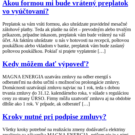
Akou formou mi bude vrátený preplatok
vo vyúčtovaní?
Preplatok sa vám vráti formou, ako uhrádzate pravidelné mesačné
zálohové platby. Teda ak platíte na účet – prevodným alebo trvalým
príkazom, prípadne inkasom, preplatok vám bude vrátený na váš
účet. Ak faktúru uhrádzate u nás v hotovosti na recepcii, poštovou
poukážkou alebo vkladom v banke, preplatok vám bude zaslaný
poštovou poukážkou. Pokiaľ si prajete vyplatenie […]
Kedy môžem dať výpoveď?
MAGNA ENERGIA uzatvára zmluvy na odber energií s
odberateľmi na dobu určitú s možnosťou prolongácie zmluvy.
Domácnosti uzatvárajú zmluvu najviac na 1 rok, teda s dobou
trvania zmluvy do 31.12. kalendárneho roka, v súlade s reguláciou
ceny zo strany ÚRSO. Firmy môžu uzatvoriť zmluvu aj na obdobie
dlhšie ako 1 rok. V prípade, ak odberateľ […]
Kroky nutné pri podpise zmluvy?
Všetky kroky potrebné na realizáciu zmeny dodávateľa elektriny
zrealizuje za zákazníka MAGNA ENERGIA, pričom nie je s nimi