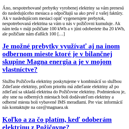
Áno, nespotrebované prebytky vyrobenej elektriny sa vám prenesú
do nasledujúceho mesiaca a odpočítajú sa ako prvé z vašej faktúry.
Ak v nasledujúcom mesiaci opäť vygenerujete prebytok,
nespotrebovaná elektrina sa vám u nás v požičovni kumuluje. Ak
nám teda v máji požičiate 100 kWh a v júni odoberiete iba 20 kWh,
ale požičiate nám ďalších 100 […]
Je možné prebytky využívať aj na inom
odbernom mieste ktoré je v bilančnej
skupine Magna energia a je v mojom
vlastníctve?
Službu Požičovňa elektriny poskytujeme v kombinácií so službou
Zdieľanie elektriny, pričom prioritu má zdieľanie elektriny až po
zdieľaní sa ukladá elektrina do Požičovne elektriny. Podmienkou je,
aby sme na odberných miestach boli dodávateľom elektriny a
odberné miesta boli vybavené IMS meradlami. Pre viac informácií
nás kontaktujte na oze@magnaea.sk
Koľko a za čo platím, keď odoberám
elektrinu z Požičovne?