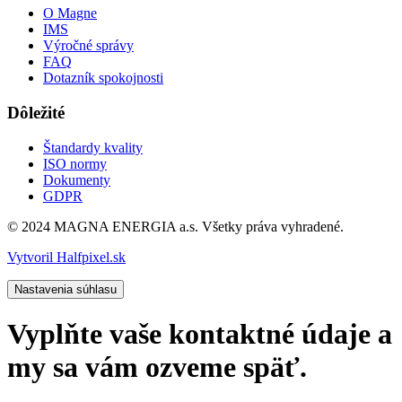
O Magne
IMS
Výročné správy
FAQ
Dotazník spokojnosti
Dôležité
Štandardy kvality
ISO normy
Dokumenty
GDPR
© 2024 MAGNA ENERGIA a.s. Všetky práva vyhradené.
Vytvoril Halfpixel.sk
Nastavenia súhlasu
Vyplňte vaše kontaktné údaje a
my sa vám ozveme späť.