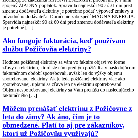
spojený ŽIADNY poplatok. Spravidla najneskôr 90 až 31 dní pred
zmenou dodávateľa elektriny je potrebné podať výpoveď zmluvy u
pôvodného dodávateľa. Doručenie zabezpečí MAGNA ENERGIA.
Spravidla najneskôr 90 až 60 dní pred zmenou dodávateľa elektriny
je potrebné […]
Ako funguje fakturácia, keď používam
službu Požičovňa elektriny?
Hodnota požičanej elektriny sa vám vo faktúre objaví vo forme
zľavy na elektrinu, ktorú ste nám predtým požičali a v nasledujúcom
fakturačnom období spotrebovali, avšak len do výšky objemu
spotrebovanej elektriny. Ak je teda požičanej elektriny viac ako
spotrebovanej, uplatní sa zľava len na elektrinu spotrebovanú.
Objem nespotrebovanej elektriny sa Vám prenáša do nasledujúceho
fakturačného […]
Môžem prenášať elektrinu z Požičovne z
leta do zimy? Ak áno, čim je to
obmedzené. Platí to aj pre zákazníkov,
ktorí už Požičovňu využívajú?