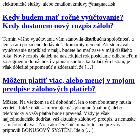
elektronické služby, alebo emailom zmluvy@magnaea.sk
Kedy budem mať ročné vyúčtovanie?
Kedy dostanem nový rozpis záloh?
Termín vášho vyúčtovania vám stanovila distribučná spoločnosť, a
ten sa ani po zmene dodávateľa komodity nemení. Ak ste mávali
vyúčtovanie napríklad v máji, budete ho mať zase v máji ďalšieho
roka. Nový rozpis platieb na nasledujúci rok posielame odberateľom
zo segmentu domácností v januári spolu s kalkulačným listom, je
však dôležité pripomenúť a zdôrazniť, že […]
Môžem platiť viac, alebo menej v mojom
predpise zálohových platieb?
Môžete. Na všetkom sa dá dohodnúť, len o tom obe strany musia
vedieť. Takže opäť – informujte nás písomne (mailom) alebo
telefonicky a vaša platba bude upravená. Vždy je však
najjednoduchšie dodržať váš aktuálny zálohový predpis, a nemusíte
sa ničoho obávať. No a ako čerešničku na torte sme pre vás
pripravili BONUSOVÝ SYSTÉM. Ide o […]