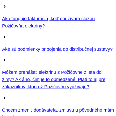
Ako funguje fakturácia, keď používam službu
Požičovňa elektriny?
Aké sú podmienky pripojenia do distribučnej sústavy?
Môžem prenášať elektrinu z Požičovne z leta do
zimy? Ak áno, čim je to obmedzené. Platí to aj pre
zákazníkov, ktorí už Požičovňu využívajú?
Chcem zmeniť dodávateľa, zmluvu u pôvodného mám