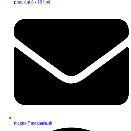
prac. dni 8 - 16 hod.
magna@magnaea.sk