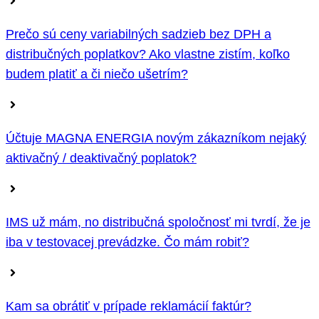
Prečo sú ceny variabilných sadzieb bez DPH a
distribučných poplatkov? Ako vlastne zistím, koľko
budem platiť a či niečo ušetrím?
Účtuje MAGNA ENERGIA novým zákazníkom nejaký
aktivačný / deaktivačný poplatok?
IMS už mám, no distribučná spoločnosť mi tvrdí, že je
iba v testovacej prevádzke. Čo mám robiť?
Kam sa obrátiť v prípade reklamácií faktúr?