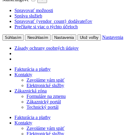
Spravovať možnosti
Správa služieb
Spravovať {vendor_count} dodávateľov
Prečítajte si viac o týchto účeloch
Nastavenia
Súhlasím
Nesúhlasím
Nastavenia
Ulož voľby
Zásady ochrany osobných údajov
Preskočiť
Fakturácia a platby
na
Kontakty
obsah
Zavoláme vám späť
Elektronické služby
Zákaznická zóna
Formuláre na zmenu
Zákaznický portál
Technický portál
Fakturácia a platby
Kontakty
Zavoláme vám späť
Elektronické služby