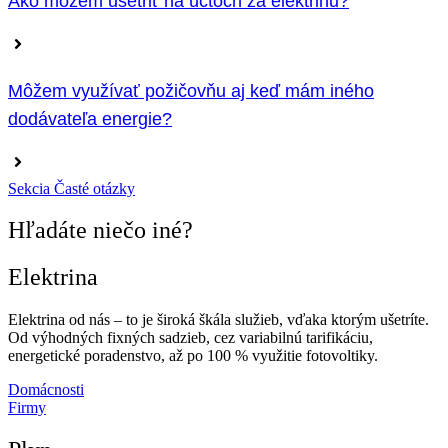
Ako môžem ušetriť na účtoch za elektrinu?
Môžem využívať požičovňu aj keď mám iného
dodávateľa energie?
Sekcia Časté otázky
Hľadáte niečo iné?
Elektrina
Elektrina od nás – to je široká škála služieb, vďaka ktorým ušetríte.
Od výhodných fixných sadzieb, cez variabilnú tarifikáciu,
energetické poradenstvo, až po 100 % využitie fotovoltiky.
Domácnosti
Firmy