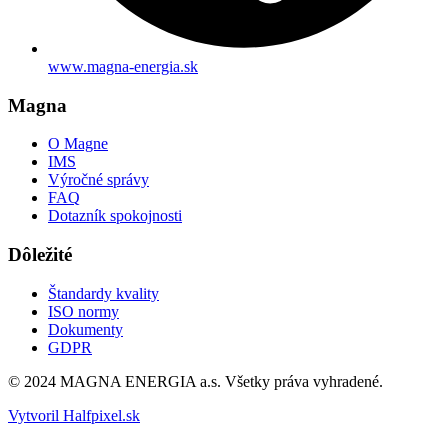
www.magna-energia.sk
Magna
O Magne
IMS
Výročné správy
FAQ
Dotazník spokojnosti
Dôležité
Štandardy kvality
ISO normy
Dokumenty
GDPR
© 2024 MAGNA ENERGIA a.s. Všetky práva vyhradené.
Vytvoril Halfpixel.sk