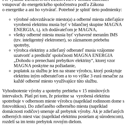
vstupovať do energetického spoločenstva podľa Zákona
o energetike a ani ho vytvárať. Potrebné je splniť tieto podmienky:
výrobné odovzdávacie miesto(a) a odberné miesta zdieľajúce
vyrobenú elektrinu musia byť v bilančnej skupine MAGNA
ENERGIA, t.j. ich dodávateľom je MAGNA,
všetky odberné miesta musia byť vybavené meraním IMS
(tzv. inteligentný elektromer), so záznamom priebehu
spotreby,
výrobca elektriny a zdieľaný odberateľ musia vzájomne
uzatvoriť a predložiť spoločnosti MAGNA ENERGIA
„Dohodu o prenechaní prebytkov elektriny“, ktorej vzor
MAGNA poskytne na požiadanie,
poplatok za službu je len na strane výrobcu, ktorý poskytuje
elektrinu iným odberateľom a to vo výške 3 eurá mesačne za
každé odberné miesto využívajúce túto službu.
Vyhodnotenie výroby a spotreby prebieha v 15 minútových
intervaloch. Platí pri tom, že prioritne sa vyrobená elektrina
spotrebuje v odbernom mieste výrobcu (napríklad rodinnom dome s
fotovoltikou). Do zdieľaného odberného miesta (napríklad
domácnosti rodičov) smeruje až prebytok výroby. Ak je zdieľaných
odberných miest viac (napríklad elektrinu posielam aj súrodencom),
rozdelí sa im tento prebytok rovným dielom.