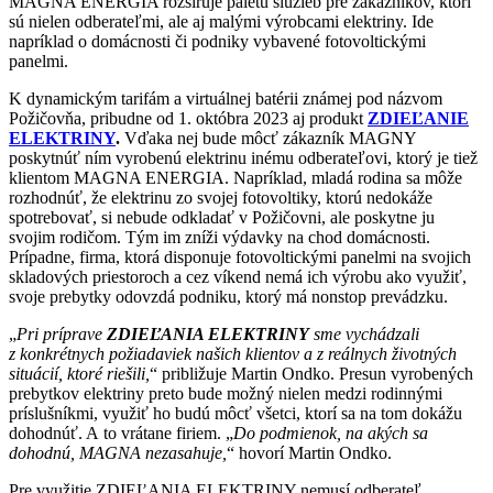
MAGNA ENERGIA rozširuje paletu služieb pre zákazníkov, ktorí
sú nielen odberateľmi, ale aj malými výrobcami elektriny. Ide
napríklad o domácnosti či podniky vybavené fotovoltickými
panelmi.
K dynamickým tarifám a virtuálnej batérii známej pod názvom
Požičovňa, pribudne od 1. októbra 2023 aj produkt
ZDIEĽANIE
ELEKTRINY
.
Vďaka nej bude môcť zákazník MAGNY
poskytnúť ním vyrobenú elektrinu inému odberateľovi, ktorý je tiež
klientom MAGNA ENERGIA. Napríklad, mladá rodina sa môže
rozhodnúť, že elektrinu zo svojej fotovoltiky, ktorú nedokáže
spotrebovať, si nebude odkladať v Požičovni, ale poskytne ju
svojim rodičom. Tým im zníži výdavky na chod domácnosti.
Prípadne, firma, ktorá disponuje fotovoltickými panelmi na svojich
skladových priestoroch a cez víkend nemá ich výrobu ako využiť,
svoje prebytky odovzdá podniku, ktorý má nonstop prevádzku.
„
Pri príprave
ZDIEĽANIA ELEKTRINY
sme vychádzali
z konkrétnych požiadaviek našich klientov a z reálnych životných
situácií, ktoré riešili,
“ približuje Martin Ondko. Presun vyrobených
prebytkov elektriny preto bude možný nielen medzi rodinnými
príslušníkmi, využiť ho budú môcť všetci, ktorí sa na tom dokážu
dohodnúť. A to vrátane firiem. „
Do podmienok, na akých sa
dohodnú, MAGNA nezasahuje,
“ hovorí Martin Ondko.
Pre využitie ZDIEĽANIA ELEKTRINY nemusí odberateľ