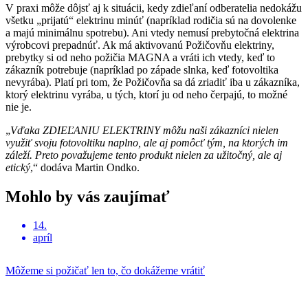
V praxi môže dôjsť aj k situácii, kedy zdieľaní odberatelia nedokážu
všetku „prijatú“ elektrinu minúť (napríklad rodičia sú na dovolenke
a majú minimálnu spotrebu). Ani vtedy nemusí prebytočná elektrina
výrobcovi prepadnúť. Ak má aktivovanú Požičovňu elektriny,
prebytky si od neho požičia MAGNA a vráti ich vtedy, keď to
zákazník potrebuje (napríklad po západe slnka, keď fotovoltika
nevyrába). Platí pri tom, že Požičovňa sa dá zriadiť iba u zákazníka,
ktorý elektrinu vyrába, u tých, ktorí ju od neho čerpajú, to možné
nie je.
„
Vďaka ZDIEĽANIU ELEKTRINY môžu naši zákazníci nielen
využiť svoju fotovoltiku naplno, ale aj pomôcť tým, na ktorých im
záleží. Preto považujeme tento produkt nielen za užitočný, ale aj
etický
,“ dodáva Martin Ondko.
Mohlo by vás zaujímať
14.
apríl
Môžeme si požičať len to, čo dokážeme vrátiť