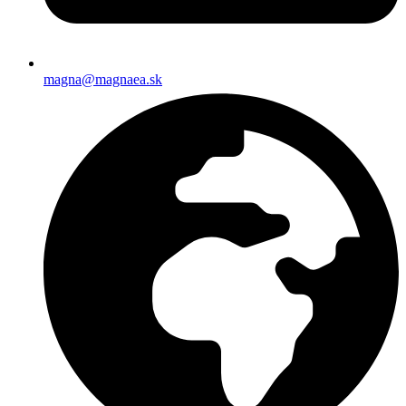
magna@magnaea.sk