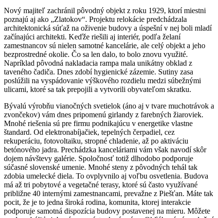
Nový majiteľ zachránil pôvodný objekt z roku 1929, ktorí miestni
poznajú aj ako „Zlatokov“. Projektu relokácie predchádzala
architektonická súťaž na oživenie budovy a úspešní v nej boli mladí
začínajúci architekti. Keďže riešili aj interiér, podľa želaní
zamestnancov sú nielen samotné kancelárie, ale celý objekt a jeho
bezprostredné okolie. Čo sa len dalo, to bolo znovu využité.
Napríklad pôvodná nakladacia rampa mala unikátny obklad z
taveného čadiča. Dnes zdobí hygienické zázemie. Sutiny zasa
poslúžili na vyspádovanie výškového rozdielu medzi súbežnými
ulicami, ktoré sa tak prepojili a vytvorili obyvateľom skratku.
Bývalú výrobňu vianočných svetielok (áno aj v tvare muchotrávok a
zvončekov) vám dnes pripomenú girlandy z farebných žiaroviek.
Mnohé riešenia sú pre firmu podnikajúcu v energetike vlastne
štandard. Od elektronabíjačiek, tepelných čerpadiel, cez
rekuperáciu, fotovoltaiku, stropné chladenie, až po aktiváciu
betónového jadra. Prechádzka kanceláriami vám však navodí skôr
dojem návštevy galérie. Spoločnosť totiž dlhodobo podporuje
súčasné slovenské umenie. Mnohé steny z pôvodných tehál tak
zdobia umelecké diela. To ovplyvnilo aj voľbu osvetlenia. Budova
má až tri pobytové a vegetačné terasy, ktoré sú často využívané
približne 40 internými zamestnancami, prevažne z Piešťan. Máte tak
pocit, že je to jedna široká rodina, komunita, ktorej interakcie
podporuje samotná dispozícia budovy postavenej na mieru. Môžete