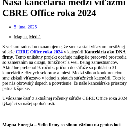
Naša kancelária medzi víťazmi
CBRE Office roka 2024
5 júna, 2025
Magna
,
Médiá
S veľkou radosťou oznamujeme, že sme sa stali víťazom prestížnej
súťaže
CBRE Office roka 2024
v kategórii
Kancelária ako DNA
firmy
. Tento unikátny projekt oceňuje najlepšie pracovné prostredia
so zameraním na dizajn, funkčnosť a well-being zamestnancov.
Aktuálne prebehol 9. ročník, pričom do súťaže sa prihlásilo 31
kancelárií z rôznych sektorov a miest. Medzi silnou konkurenciou
sme získali víťazstvo v jednej z piatich súťažných kategórií. Toto je
pre nás obrovský úspech a potvrdenie, že naše kancelárske priestory
patria k špičke.
Uvádzame časť z aktuálnej ročenky súťaže CBRE Office roka 2024
týkajúci sa našej spoločnosti:
Magna Energia – Sídlo firmy so silnou väzbou na genius loci