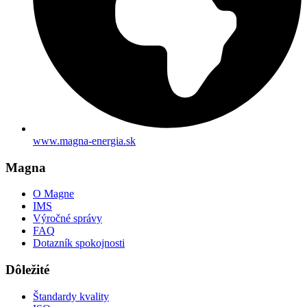
www.magna-energia.sk
Magna
O Magne
IMS
Výročné správy
FAQ
Dotazník spokojnosti
Dôležité
Štandardy kvality