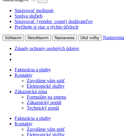
Spravovať možnosti
Správa služieb
Spravovať {vendor_count} dodávateľov
Prečítajte si viac o týchto účeloch
Nastavenia
Súhlasím
Nesúhlasím
Nastavenia
Ulož voľby
Zásady ochrany osobných údajov
Preskočiť
Fakturácia a platby
na
Kontakty
obsah
Zavoláme vám späť
Elektronické služby
Zákaznická zóna
Formuláre na zmenu
Zákaznický portál
Technický portál
Fakturácia a platby
Kontakty
Zavoláme vám späť
Elektronické služby