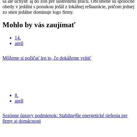
sa ale uchýliť aj do zón pre sústredenú prácu. Obľúbené sú spoločné
obedy v jedálni s ponukou jedál z lokálnej reštaurácie, pričom jednej
zo stien jedálne dominuje logo firmy.
Mohlo by vás zaujímať
14.
apríl
Môžeme si požičať len to, čo dokážeme vrátiť
8.
apríl
Sezónne úpravy podmienok: Stabilnejšie energetické riešenia pre
firmy aj domácnosti