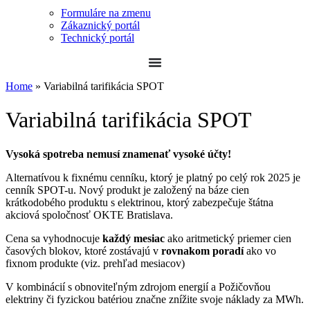
Formuláre na zmenu
Zákaznický portál
Technický portál
Home
»
Variabilná tarifikácia SPOT
Variabilná tarifikácia SPOT
Vysoká spotreba nemusí znamenať vysoké účty!
Alternatívou k fixnému cenníku, ktorý je platný po celý rok 2025 je
cenník SPOT-u. Nový produkt je založený na báze cien
krátkodobého produktu s elektrinou, ktorý zabezpečuje štátna
akciová spoločnosť OKTE Bratislava.
Cena sa vyhodnocuje
každý mesiac
ako aritmetický priemer cien
časových blokov, ktoré zostávajú v
rovnakom poradí
ako vo
fixnom produkte (viz. prehľad mesiacov)
V kombinácií s obnoviteľným zdrojom energií a Požičovňou
elektriny či fyzickou batériou značne znížite svoje náklady za MWh.