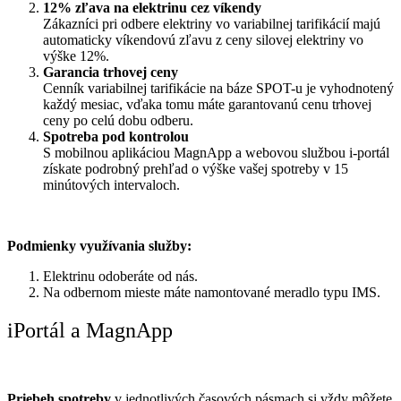
12% zľava na elektrinu cez víkendy
Zákazníci pri odbere elektriny vo variabilnej tarifikácií majú
automaticky víkendovú zľavu z ceny silovej elektriny vo
výške 12%.
Garancia trhovej ceny
Cenník variabilnej tarifikácie na báze SPOT-u je vyhodnotený
každý mesiac, vďaka tomu máte garantovanú cenu trhovej
ceny po celú dobu odberu.
Spotreba pod kontrolou
S mobilnou aplikáciou MagnApp a webovou službou i-portál
získate podrobný prehľad o výške vašej spotreby v 15
minútových intervaloch.
Podmienky využívania služby:
Elektrinu odoberáte od nás.
Na odbernom mieste máte namontované meradlo typu IMS.
iPortál a MagnApp
Priebeh spotreby
v jednotlivých časových pásmach si vždy môžete