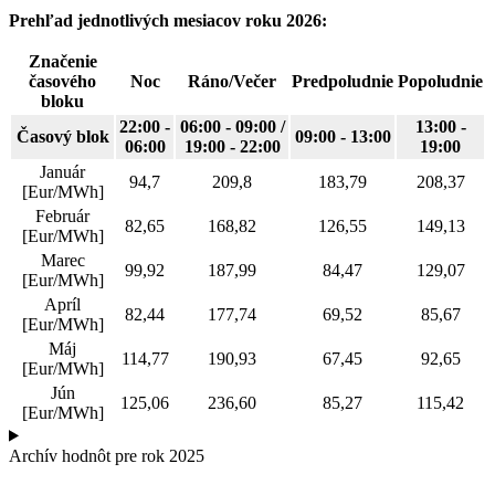
Prehľad jednotlivých mesiacov roku 2026:
Značenie
časového
Noc
Ráno/Večer
Predpoludnie
Popoludnie
bloku
22:00 -
06:00 - 09:00 /
13:00 -
Časový blok
09:00 - 13:00
06:00
19:00 - 22:00
19:00
Január
94,7
209,8
183,79
208,37
[Eur/MWh]
Február
82,65
168,82
126,55
149,13
[Eur/MWh]
Marec
99,92
187,99
84,47
129,07
[Eur/MWh]
Apríl
82,44
177,74
69,52
85,67
[Eur/MWh]
Máj
114,77
190,93
67,45
92,65
[Eur/MWh]
Jún
125,06
236,60
85,27
115,42
[Eur/MWh]
Archív hodnôt pre rok 2025