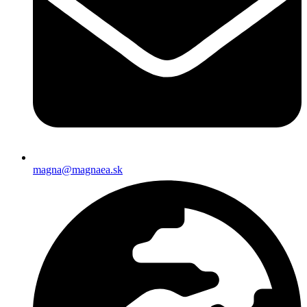
magna@magnaea.sk