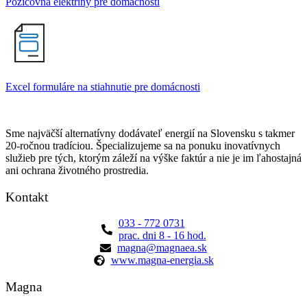
Požičovňa elektriny pre domácnosti
Excel formuláre na stiahnutie pre domácnosti
Sme najväčší alternatívny dodávateľ energií na Slovensku s takmer
20-ročnou tradíciou. Špecializujeme sa na ponuku inovatívnych
služieb pre tých, ktorým záleží na výške faktúr a nie je im ľahostajná
ani ochrana životného prostredia.
Kontakt
033 - 772 0731
prac. dni 8 - 16 hod.
magna@magnaea.sk
www.magna-energia.sk
Magna