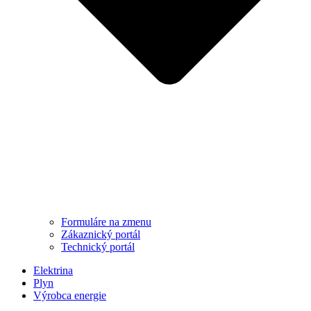
Formuláre na zmenu
Zákaznický portál
Technický portál
Elektrina
Plyn
Výrobca energie