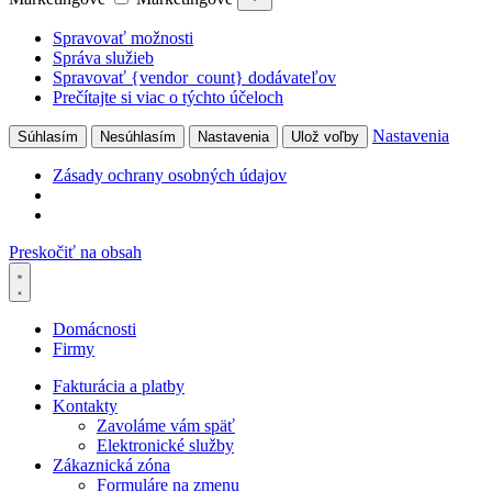
Spravovať možnosti
Správa služieb
Spravovať {vendor_count} dodávateľov
Prečítajte si viac o týchto účeloch
Nastavenia
Súhlasím
Nesúhlasím
Nastavenia
Ulož voľby
Zásady ochrany osobných údajov
Preskočiť na obsah
Domácnosti
Firmy
Fakturácia a platby
Kontakty
Zavoláme vám späť
Elektronické služby
Zákaznická zóna
Formuláre na zmenu