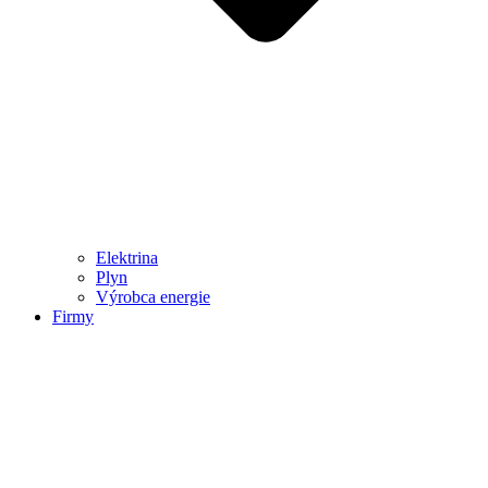
Elektrina
Plyn
Výrobca energie
Firmy