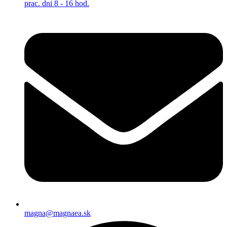
prac. dni 8 - 16 hod.
magna@magnaea.sk