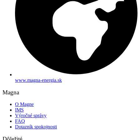
www.magna-energia.sk
Magna
O Magne
IMS
Výročné správy
FAQ
Dotazník spokojnosti
Dôležité