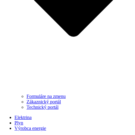
Formuláre na zmenu
Zákaznický portál
Technický portál
Elektrina
Plyn
Výrobca energie