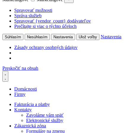
Spravovať možnosti
Správa služieb
Spravovať {vendor_count} dodávateľov
Prečítajte si viac o týchto účeloch
Nastavenia
Súhlasím
Nesúhlasím
Nastavenia
Ulož voľby
Zásady ochrany osobných údajov
Preskočiť na obsah
Domácnosti
Firmy
Fakturácia a platby
Kontakty
Zavoláme vám späť
Elektronické služby
Zákaznická zóna
Formuláre na zmenu