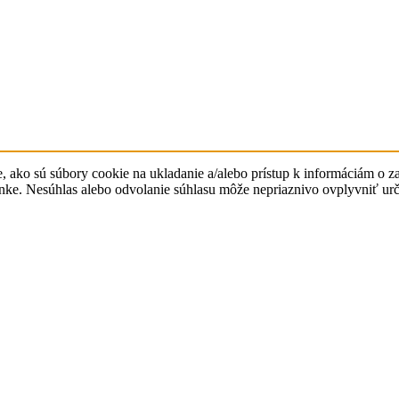
e, ako sú súbory cookie na ukladanie a/alebo prístup k informáciám o 
ránke. Nesúhlas alebo odvolanie súhlasu môže nepriaznivo ovplyvniť urči