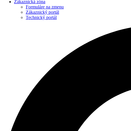
Zákaznická zóna
Formuláre na zmenu
Zákaznický portál
Technický portál