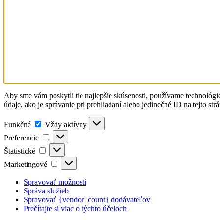
Aby sme vám poskytli tie najlepšie skúsenosti, používame technológi
údaje, ako je správanie pri prehliadaní alebo jedinečné ID na tejto st
Funkčné
Funkčné
Vždy aktívny
Preferencie
Preferencie
Štatistické
Štatistické
Marketingové
Marketingové
Spravovať možnosti
Správa služieb
Spravovať {vendor_count} dodávateľov
Prečítajte si viac o týchto účeloch