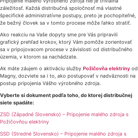
Pripojenie malého výrobného zdroja nie je triviálna
záležitosť. Každá distribučná spoločnosť má vlastné
špecifické administratívne postupy, preto je pochopiteľné,
že bežný človek sa v tomto procese môže ľahko stratiť.
Ako reakciu na Vaše dopyty sme pre Vás pripravili
grafický prehľad krokov, ktorý Vám pomôže zorientovať
sa v pripojovacom procese v závislosti od distribučného
územia, v ktorom sa nachádzate.
Ak máte záujem o aktiváciu služby
Požičovňa elektriny
od
Magny, dozviete sa i to, ako postupovať v nadväznosti na
postup pripojenia Vášho výrobného zdroja.
Vyberte si dokument podľa toho, do ktorej distribučnej
siete spadáte:
ZSD (Západné Slovensko) – Pripojenie malého zdroja s
Požičovňou elektriny
SSD (Stredné Slovensko) – Pripojenie malého zdroja s